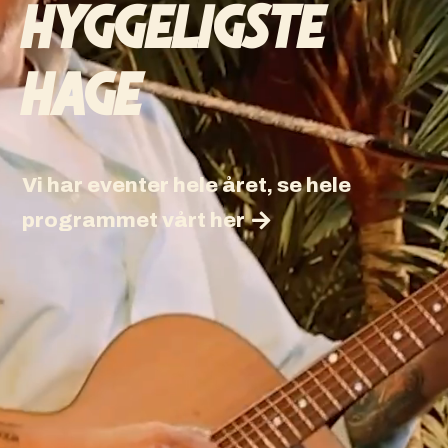
HYGGELIGSTE
HAGE
Vi har eventer hele året, se hele
programmet vårt her