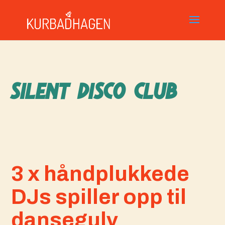
SILENT DISCO CLUB
3 x håndplukkede
DJs spiller opp til
dansegulv